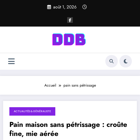
Aller
août 1, 2026
au
contenu
Accueil
pain sans pétrissage
ACTUALITÉS & GÉNÉRALISTE
novembre 14, 2025
Pain maison sans pétrissage : croûte
fine, mie aérée