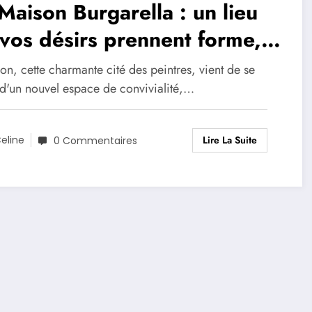
Maison Burgarella : un lieu
vos désirs prennent forme,
re gîte et hôtel à Espalion
on, cette charmante cité des peintres, vient de se
 d'un nouvel espace de convivialité,…
Lire La Suite
eline
0 Commentaires